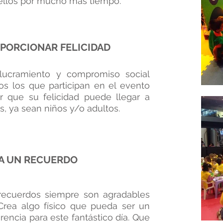
ellos por mucho más tiempo.
PORCIONAR FELICIDAD
olucramiento y compromiso social
os los que participan en el evento
r que su felicidad puede llegar a
s, ya sean niños y/o adultos.
A UN RECUERDO
recuerdos siempre son agradables
 Crea algo físico que pueda ser un
rencia para este fantástico día. Que